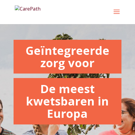
Overslaan
naar
inhoud
Geïntegreerde
zorg voor
De meest
kwetsbaren in
Europa