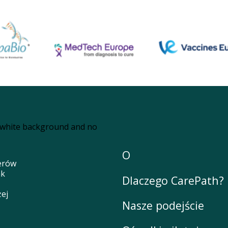
O
nerów
ak
Dlaczego CarePath?
żej
Nasze podejście