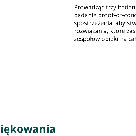
Prowadząc trzy badani
badanie proof-of-con
spostrzeżenia, aby st
rozwiązania, które za
zespołów opieki na ca
ziękowania