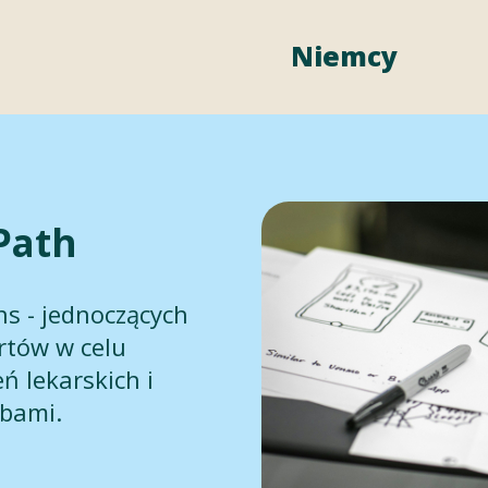
Niemcy
Path
s - jednoczących
rtów w celu
ń lekarskich i
obami.