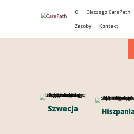
Przejdź
do
O
Dlaczego CarePath
treści
Zasoby
Kontakt
Szwecja
Hiszpani