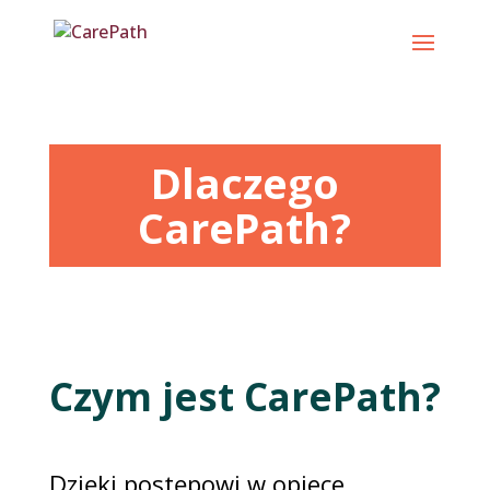
Przejdź
do
treści
Dlaczego
CarePath?
Czym jest CarePath?
Dzięki postępowi w opiece